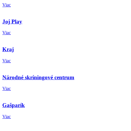
Viac
Joj Play
Viac
Kraj
Viac
Národné skríningové centrum
Viac
Gašparík
Viac