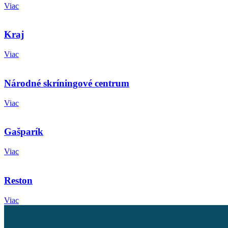
Viac
Kraj
Viac
Národné skríningové centrum
Viac
Gašparík
Viac
Reston
Viac