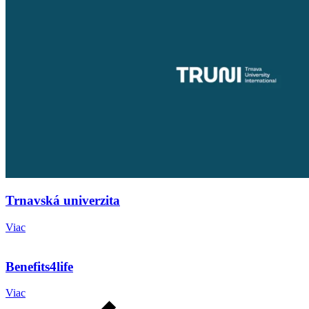
Trnavská univerzita
Viac
Benefits4life
Viac