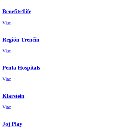
Benefits4life
Viac
Región Trenčín
Viac
Penta Hospitals
Viac
Klarstein
Viac
Joj Play