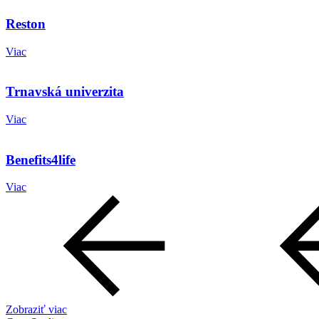
Reston
Viac
Trnavská univerzita
Viac
Benefits4life
Viac
Zobraziť viac