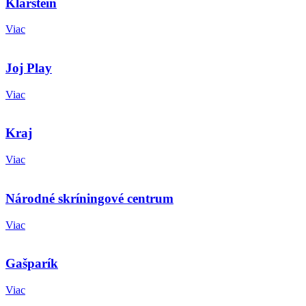
Klarstein
Viac
Joj Play
Viac
Kraj
Viac
Národné skríningové centrum
Viac
Gašparík
Viac