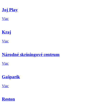
Joj Play
Viac
Kraj
Viac
Národné skríningové centrum
Viac
Gašparík
Viac
Reston