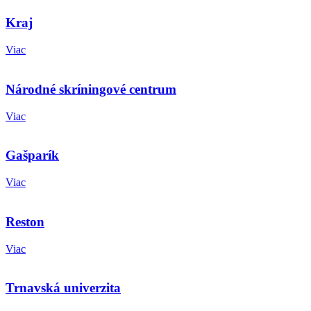
Kraj
Viac
Národné skríningové centrum
Viac
Gašparík
Viac
Reston
Viac
Trnavská univerzita