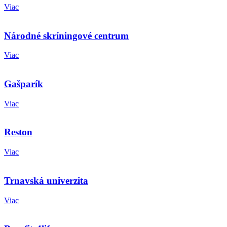
Viac
Národné skríningové centrum
Viac
Gašparík
Viac
Reston
Viac
Trnavská univerzita
Viac