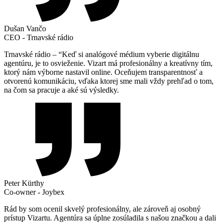
Dušan Vančo
CEO - Trnavské rádio
Trnavské rádio – “Keď si analógové médium vyberie digitálnu
agentúru, je to osvieženie. Vizart má profesionálny a kreatívny tím,
ktorý nám výborne nastavil online. Oceňujem transparentnosť a
otvorenú komunikáciu, vďaka ktorej sme mali vždy prehľad o tom,
na čom sa pracuje a aké sú výsledky.
Peter Kürthy
Co-owner - Joybex
Rád by som ocenil skvelý profesionálny, ale zároveň aj osobný
prístup Vizartu. Agentúra sa úplne zosúladila s našou značkou a dali