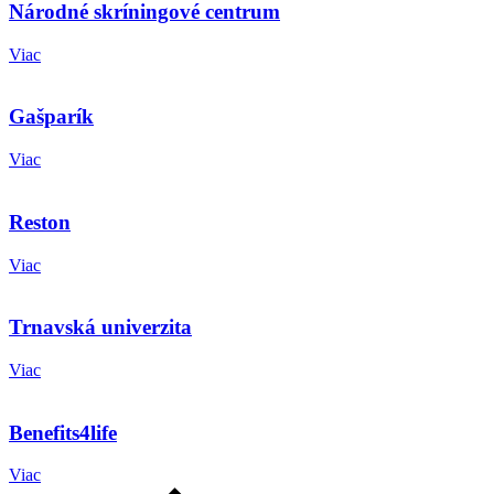
Národné skríningové centrum
Viac
Gašparík
Viac
Reston
Viac
Trnavská univerzita
Viac
Benefits4life
Viac