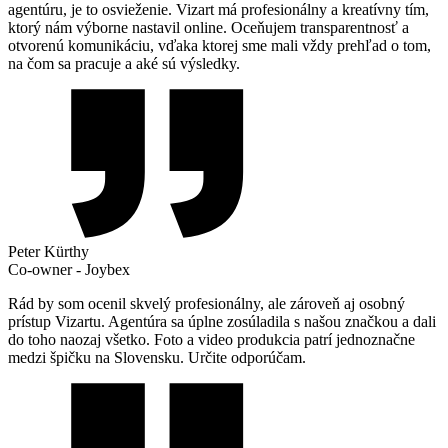
agentúru, je to osvieženie. Vizart má profesionálny a kreatívny tím,
ktorý nám výborne nastavil online. Oceňujem transparentnosť a
otvorenú komunikáciu, vďaka ktorej sme mali vždy prehľad o tom,
na čom sa pracuje a aké sú výsledky.
Peter Kürthy
Co-owner - Joybex
Rád by som ocenil skvelý profesionálny, ale zároveň aj osobný
prístup Vizartu. Agentúra sa úplne zosúladila s našou značkou a dali
do toho naozaj všetko. Foto a video produkcia patrí jednoznačne
medzi špičku na Slovensku. Určite odporúčam.