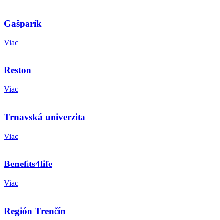
Gašparík
Viac
Reston
Viac
Trnavská univerzita
Viac
Benefits4life
Viac
Región Trenčín