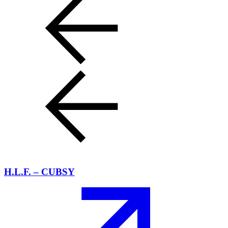
H.L.F. – CUBSY