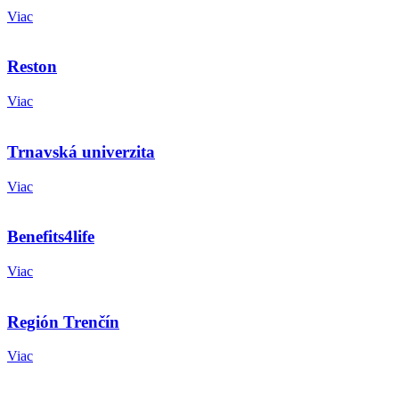
Viac
Reston
Viac
Trnavská univerzita
Viac
Benefits4life
Viac
Región Trenčín
Viac