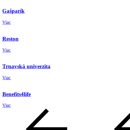
Gašparík
Viac
Reston
Viac
Trnavská univerzita
Viac
Benefits4life
Viac