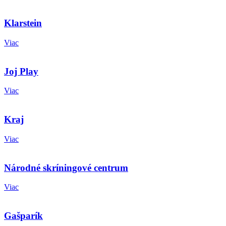
Klarstein
Viac
Joj Play
Viac
Kraj
Viac
Národné skríningové centrum
Viac
Gašparík