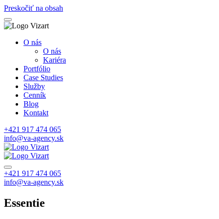
Preskočiť na obsah
O nás
O nás
Kariéra
Portfólio
Case Studies
Služby
Cenník
Blog
Kontakt
+421 917 474 065
info@va-agency.sk
+421 917 474 065
info@va-agency.sk
Essentie