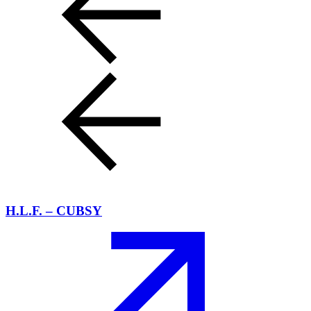
H.L.F. – CUBSY