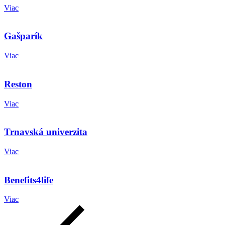
Viac
Gašparík
Viac
Reston
Viac
Trnavská univerzita
Viac
Benefits4life
Viac