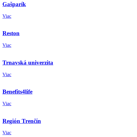
Gašparík
Viac
Reston
Viac
Trnavská univerzita
Viac
Benefits4life
Viac
Región Trenčín
Viac