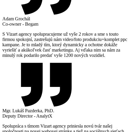
Adam Grochál
Co-owner - Begam
S Vizart agency spolupracujeme už vyše 2 rokov a sme s touto
firmou spokojní, zastrešujú nám video/foto produkciu+komplet ppc
kampane. Je to mladý tím, ktorý dynamicky a ochotne dokáže
vyriešiť a akúkoľvek časť marketingu. Aj vďaka nim sa nám za
minulý rok podarilo predať vyše 1200 nových vozidiel.
Mgr. Lukáš Pazderka, PhD.
Deputy Director - AnalytX
Spolupráca s tímom Vizart agency priniesla novú tvár našej
spoločnosti na novej webovej stránke a tiež na sociálnych sieťach.