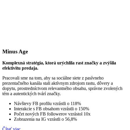
Minus Age
Komplexná stratégia, ktorá urýchlila rast značky a zvýšila
efektivitu predaja.
Pracovali sme na tom, aby sa sociálne siete z pasívneho
prezentačného kanála stali aktívnym zdrojom rastu, dôvery a
dopytu, prostredníctvom relevantného obsahu, správne zvolených
tém a autentických tvárí značky.
Návštevy FB profilu vzrástli o 118%
Interakcie s FB obsahom vzrástli o 150%
Počet nových FB followerov vzrástol 10x
Zobrazenia na IG vzrástli o 56,8%
Čítať viac