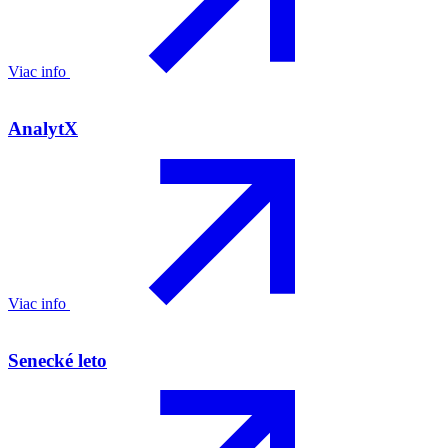
Viac info
AnalytX
Viac info
Senecké leto