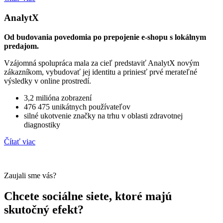
AnalytX
Od budovania povedomia po prepojenie e-shopu s lokálnym
predajom.
Vzájomná spolupráca mala za cieľ predstaviť AnalytX novým
zákazníkom, vybudovať jej identitu a priniesť prvé merateľné
výsledky v online prostredí.
3,2 milióna zobrazení
476 475 unikátnych používateľov
silné ukotvenie značky na trhu v oblasti zdravotnej
diagnostiky
Čítať viac
Zaujali sme vás?
Chcete sociálne siete, ktoré majú
skutočný efekt?