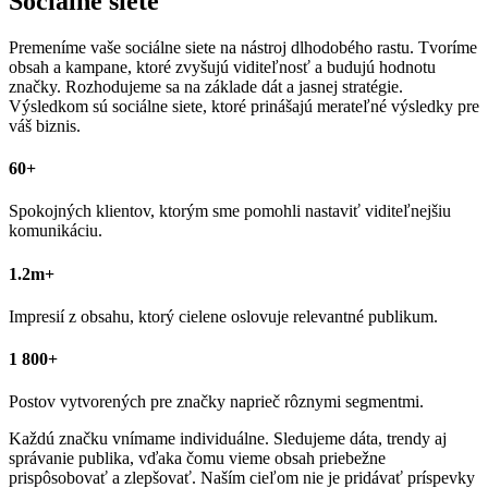
Sociálne siete
Premeníme vaše sociálne siete na nástroj dlhodobého rastu. Tvoríme
obsah a kampane, ktoré zvyšujú viditeľnosť a budujú hodnotu
značky. Rozhodujeme sa na základe dát a jasnej stratégie.
Výsledkom sú sociálne siete, ktoré prinášajú merateľné výsledky pre
váš biznis.
60+
Spokojných klientov, ktorým sme pomohli nastaviť viditeľnejšiu
komunikáciu.
1.2m+
Impresií z obsahu, ktorý cielene oslovuje relevantné publikum.
1 800+
Postov vytvorených pre značky naprieč rôznymi segmentmi.
Každú značku vnímame individuálne. Sledujeme dáta, trendy aj
správanie publika, vďaka čomu vieme obsah priebežne
prispôsobovať a zlepšovať. Naším cieľom nie je pridávať príspevky