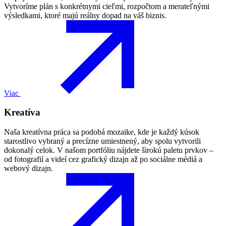
Vytvoríme plán s konkrétnymi cieľmi, rozpočtom a merateľnými
výsledkami, ktoré majú reálny dopad na váš biznis.
Viac
Kreatíva
Naša kreatívna práca sa podobá mozaike, kde je každý kúsok
starostlivo vybraný a precízne umiestnený, aby spolu vytvorili
dokonalý celok. V našom portfóliu nájdete širokú paletu prvkov –
od fotografií a videí cez grafický dizajn až po sociálne médiá a
webový dizajn.